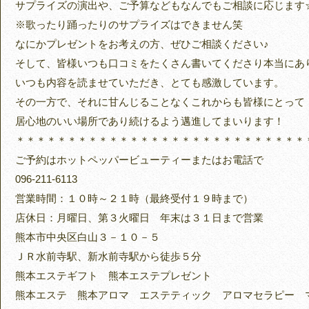
サプライズの演出や、ご予算などもなんでもご相談に応じます
※歌ったり踊ったりのサプライズはできません笑
なにかプレゼントをお考えの方、ぜひご相談ください♪
そして、皆様いつも口コミをたくさん書いてくださり本当にあ
いつも内容を読ませていただき、とても感激しています。
その一方で、それに甘んじることなくこれからも皆様にとって
居心地のいい場所であり続けるよう邁進してまいります！
＊＊＊＊＊＊＊＊＊＊＊＊＊＊＊＊＊＊＊＊＊＊＊＊＊＊＊＊
ご予約はホットペッパービューティーまたはお電話で
096-211-6113
営業時間：１０時～２１時（最終受付１９時まで）
店休日：月曜日、第３火曜日 年末は３１日まで営業
熊本市中央区白山３－１０－５
ＪＲ水前寺駅、新水前寺駅から徒歩５分
熊本エステギフト 熊本エステプレゼント
熊本エステ 熊本アロマ エステティック アロマセラピー 