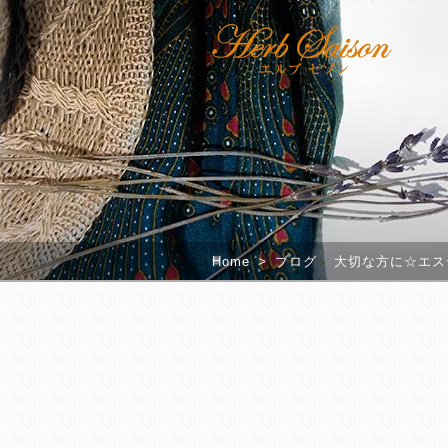
Home
>
ブログ
大切な方に☆エス
>