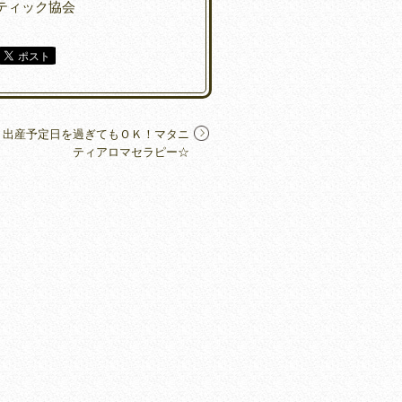
ティック協会
出産予定日を過ぎてもＯＫ！マタニ
ティアロマセラピー☆