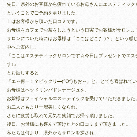
先日、県外のお客様から疲れているお母さんにエステティック
ということでご予約を承りました。
上はお客様から頂いた口コミです。
お母様をカフェでお茶をしようという口実でお客様がサロンま
サロンについた時にはお母様は『ここはどこ(‘_’)？』という感
中へご案内し、
『ここはエステティックサロンです☆今日はプレゼントでエス
す♪』
とお話しすると
『エ～何ー！？ビックリ―(^O^)もお～』と、とても喜ばれてい
お母様はヘッドリンパドレナージュを、
お嬢様はフェイシャルエステティックを受けていただきました
お二人ともより一層美しくなられ、
さらに疲労も取れて元気な笑顔でお帰り頂けました。
後日、お母様にも喜んで頂けたとの口コミまで頂きました。
私たちは何より、県外からサロンを探され、