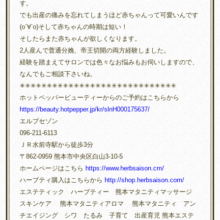
す。
でも出産の痛みを忘れてしまうほど赤ちゃんって可愛いんです
(о´∀`о)そして赤ちゃんの時期は短い！
そしたらまた赤ちゃんが欲しくなります。
2人産んで普通分娩、帝王切開の両方経験しました。
経験を踏まえてサロンでは色々なお悩みもお伺いしますので、
なんでもご相談下さいね。
✳︎✳︎✳︎✳︎✳︎✳︎✳︎✳︎✳︎✳︎✳︎✳︎✳︎✳︎✳︎✳︎✳︎✳︎✳︎✳︎✳︎✳︎✳︎✳︎✳︎✳︎✳︎✳︎✳︎
ホットペッパービューティーからのご予約はこちらから
https://beauty.hotpepper.jp/kr/slnH000175637/
エルブセゾン
096-211-6113
ＪＲ水前寺駅から徒歩3分
〒862-0959 熊本市中央区白山3-10-5
ホームページはこちら
https://www.herbsaison.cm/
ハーブティ購入はこちらから
http://shop.herbsaison.com/
エステティック ハーブティー 熊本マタニティマッサージ
スキンケア 熊本マタニティアロマ 熊本マタニティ アン
チエイジング シワ たるみ 子育て 出産育児 熊本エステ