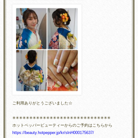
ご利用ありがとうございました☆
✳︎✳︎✳︎✳︎✳︎✳︎✳︎✳︎✳︎✳︎✳︎✳︎✳︎✳︎✳︎✳︎✳︎✳︎✳︎✳︎✳︎✳︎✳︎✳︎✳︎✳︎✳︎✳︎✳︎
ホットペッパービューティーからのご予約はこちらから
https://beauty.hotpepper.jp/kr/slnH000175637/