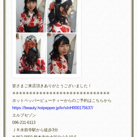
皆さまご来店頂きありがとうございました！
✳︎✳︎✳︎✳︎✳︎✳︎✳︎✳︎✳︎✳︎✳︎✳︎✳︎✳︎✳︎✳︎✳︎✳︎✳︎✳︎✳︎✳︎✳︎✳︎✳︎✳︎✳︎✳︎✳︎
ホットペッパービューティーからのご予約はこちらから
https://beauty.hotpepper.jp/kr/slnH000175637/
エルブセゾン
096-211-6113
ＪＲ水前寺駅から徒歩3分