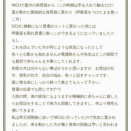
NICUで蓋付の保育器から（この時期は手を入れて触るだけ）
蓋が取れた開放的な保育器に変わり（呼吸器をつけたまま抱っ
こ可）
GCUに移動になり普通のコットに変わった頃には
呼吸器も取れ普通に抱っこができるようになっていました☆
もし、
これを読んでいた方が同じような状況になったとして
色々と心配かも知れませんが看護師さんや先生はどこの病院で
も親切で赤ちゃんを大事にしてくれます。
初産の方は分からない事ばかりかと思いますが、お世話の仕
方、授乳の仕方、自分の悩み、色々と話すチャンスです。
家に帰る前にしっかり頼って教えてもらって下さい。
普通の出産でも同じです(^-^)
入院の間、体の状況にもよりますが積極的に赤ちゃんに接した
りお世話をすることで体力も回復してきますし、何より母性も
湧いてきます。
私は帝王切開後に歩いてNICUに行っていたので先生に驚かれ
ましたが、体を動かした方が傷と身体の回復は早いと言われま