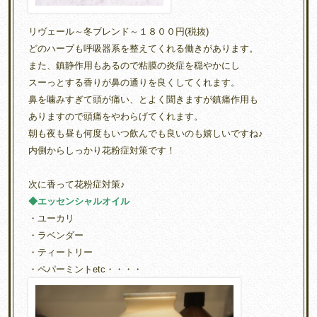
リヴェール～冬ブレンド～１８００円(税抜)
どのハーブも呼吸器系を整えてくれる働きがあります。
また、鎮静作用もあるので粘膜の炎症を穏やかにし
スーっとする香りが鼻の通りを良くしてくれます。
鼻を噛みすぎて頭が痛い、とよく聞きますが鎮痛作用も
ありますので頭痛をやわらげてくれます。
朝も夜も昼も何度もいつ飲んでも良いのも嬉しいですね♪
内側からしっかり花粉症対策です！
次に香って花粉症対策♪
◆エッセンシャルオイル
・ユーカリ
・ラベンダー
・ティートリー
・ペパーミントetc・・・・