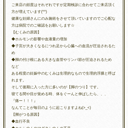
ご来店の頻度はそれぞれですが定期検診に合わせてご来店頂く
方が増えています(^^)
健康な妊婦さんにのみ施術をさせて頂いていますのでご心配な
方は病院でのご確認をお願いします☆
【むくみの原因】
◆ホルモンの影響や血液量の増加
◆子宮が大きくなるにつれ足から心臓への血流が圧迫されるた
め
◆脚の付け根にある大きな血管やリンパ節が圧迫されるため
など
ある程度の妊娠中のむくみは生理的なもので生理的浮腫と呼ば
れます。
そして後期に入った方に多いのが【脚のつり】です。
寝てる間や目が覚める時、体をぐーんと伸ばしたら、、、
『痛ー！！！』
なんてことが毎日のように起こりますよね(>_<)
【脚がつる原因】
◆血行不良