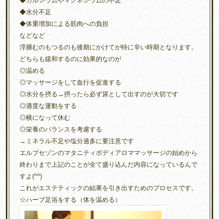
◆カルシウムやマグネシウムの不足
◆水分不足
◆体重増加による筋肉への負担
などなど
浮腫むのもつるのも後期にかけてが特に辛い時期となります。
どちらも緩和するのに効果的なのが
◎温める
◎マッサージをして血行を促進する
◎水分を摂る→摂ったら必ず尿として出すのが大切です
◎適度な運動をする
◎横になって休む
◎栄養のバランスを考慮する
→ミネラル不足や塩分過多に要注意です
エルブセゾンのマタニティボディアロママッサージの始めから
終わりまで上記のことが全て盛り込んだ内容になっているんで
すよ(^^)
これがエステティックの結果を引き出すためのプロセスです。
☆ハーブ足浴をする（体を温める）