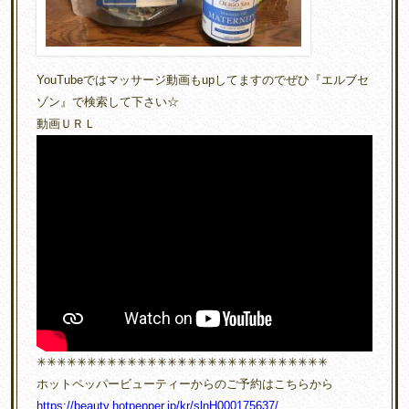
YouTubeではマッサージ動画もupしてますのでぜひ『エルブセ
ゾン』で検索して下さい☆
動画ＵＲＬ
✳︎✳︎✳︎✳︎✳︎✳︎✳︎✳︎✳︎✳︎✳︎✳︎✳︎✳︎✳︎✳︎✳︎✳︎✳︎✳︎✳︎✳︎✳︎✳︎✳︎✳︎✳︎✳︎✳︎
ホットペッパービューティーからのご予約はこちらから
https://beauty.hotpepper.jp/kr/slnH000175637/