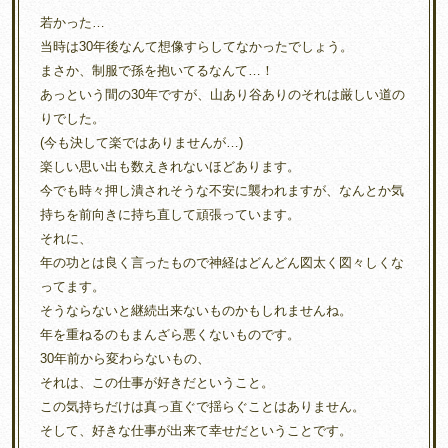
若かった…
当時は30年後なんて想像すらしてなかったでしょう。
まさか、制服で孫を抱いてるなんて…！
あっという間の30年ですが、山あり谷ありのそれは厳しい道の
りでした。
(今も決して楽ではありませんが…)
楽しい思い出も数えきれないほどあります。
今でも時々押し潰されそうな不安に襲われますが、なんとか気
持ちを前向きに持ち直して頑張っています。
それに、
年の功とは良く言ったもので神経はどんどん図太く図々しくな
ってます。
そうならないと継続出来ないものかもしれませんね。
年を重ねるのもまんざら悪くないものです。
30年前から変わらないもの、
それは、この仕事が好きだということ。
この気持ちだけは真っ直ぐで揺らぐことはありません。
そして、好きな仕事が出来て幸せだということです。